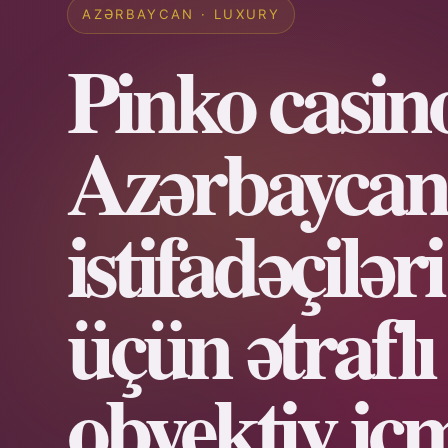
AZƏRBAYCAN · LUXURY
Pinko casin
Azərbaycan
istifadəçiləri
üçün ətraflı
obyektiv ic